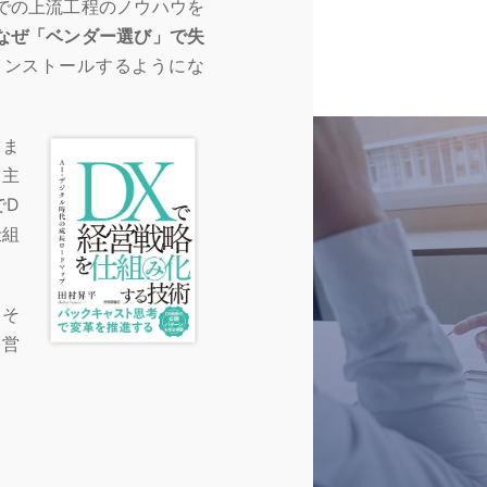
での上流工程のノウハウを
なぜ「ベンダー選び」で失
インストールするようにな
詰ま
営主
でD
仕組
。そ
経営