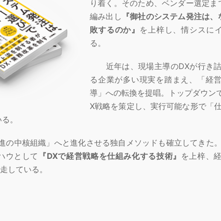
り着く。そのため、ベンダー選定ま
編み出し
『御社のシステム発注は、
敗するのか』
を上梓し、情シスに
る。
近年は、現場主導のDXが行き
る企業が多い現実を踏まえ、「経
導」への転換を提唱。トップダウン
X戦略を策定し、実行可能な形で「
いる。
推進の中核組織」へと進化させる独自メソッドも確立してきた
ハウとして
『DXで経営戦略を仕組み化する技術』
を上梓、
伴走している。