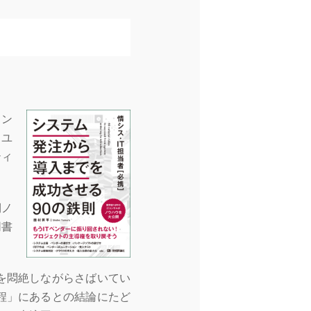
タン
、ユ
ティ
側ノ
同書
を悶絶しながらさばいてい
程」にあるとの結論にたど