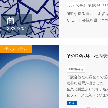
サンプル画像
要求整理・RF
RFPを送る前に、まず
リモート会議を設けます
2026/8/04
情シスコラム
そのDX戦略、社内
DX戦略策定
「競合他社の調査まで必
素朴な疑問が出ました。
企業（製造業）です。現
査フェーズに入っています。
目次