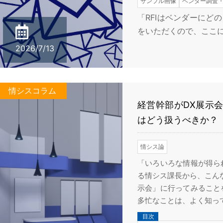
サンプル画像
ベンダー調査・R
「RFIはベンダーにど
をいただくので、ここに
2026/7/13
情シスコラム
経営幹部がDX展示
はどう扱うべきか？
情シス論
「いろいろな情報が得ら
る情シス課長から、こんな
示会」に行ってみること
多忙なことは、よく知ってい
目次