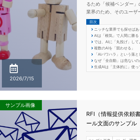
るため「候補ベンダー」
業界のため、そのユーザー企
目次
ニッチな業界でも探せばあ
AIは「根気」で人間に勝る
では、AIに「丸投げ」して
複数のAIを「競わせる」
「AIパワハラ」という落と
なぜ「全自動」は危ないの
生成AIは「主体的に」使っ
2026/7/15
サンプル画像
RFI（情報提供依頼
ール文面のサンプル