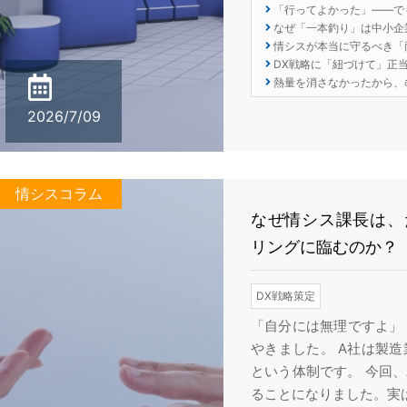
「行ってよかった」——で
なぜ「一本釣り」は中小企
情シスが本当に守るべき「
DX戦略に「紐づけて」正
熱量を消さなかったから、
2026/7/09
情シスコラム
なぜ情シス課長は、
リングに臨むのか？
DX戦略策定
「自分には無理ですよ」
やきました。 A社は製造
という体制です。 今回、
ることになりました。実は、