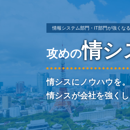
情報システム部門・IT部門が強くな
情シ
攻めの
情シスにノウハウを。
情シスが会社を強くし