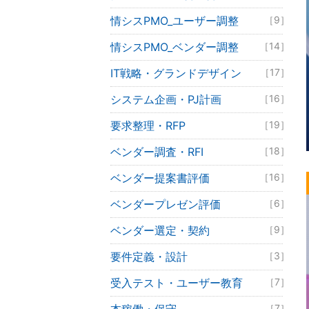
情シスPMO_ユーザー調整
［9］
情シスPMO_ベンダー調整
［14］
IT戦略・グランドデザイン
［17］
システム企画・PJ計画
［16］
要求整理・RFP
［19］
ベンダー調査・RFI
［18］
ベンダー提案書評価
［16］
ベンダープレゼン評価
［6］
ベンダー選定・契約
［9］
要件定義・設計
［3］
受入テスト・ユーザー教育
［7］
［7］