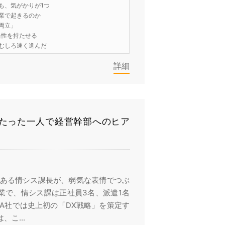
も、気がかりが1つ
業で起きるのか
両立」
当性を持たせる
むしろ速く進んだ
詳細
たった一人で経営幹部へのヒア
 ある情シス課長が、弱気な表情でつぶ
業で、情シス課は正社員3名、派遣1名
A社では史上初の「DX戦略」を策定す
こ...