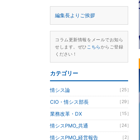
編集長よりご挨拶
コラム更新情報をメールでお知ら
せします。ぜひ
こちら
からご登録
ください！
カテゴリー
情シス論
［25］
CIO・情シス部長
［29］
業務改革・DX
［15］
情シスPMO_共通
［24］
情シスPMO_経営報告
［2］