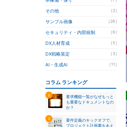
本稼働・保守
その他
［2］
サンプル画像
［26］
セキュリティ・内部統制
［6］
DX人材育成
［5］
DX戦略策定
［3］
AI・生成AI
［11］
コラム ランキング
要求機能一覧がなぜもっと
も重要なドキュメントなの
か？
要件定義のキックオフで、
プロジェクト計画書をあえ