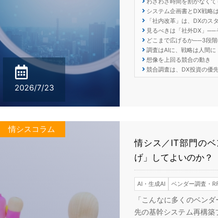
わざわざ時間を割かなくて
システム企画書とDX戦略
「社内改革」は、DXのス
見るべきは「社外DX」──
どこまで広げるか──3段
調査はAIに、戦略は人間に
想像を上回る競合の動き
競合調査は、DX投資の優
2026/7/23
情シスコラム
情シス／IT部門のベ
げ」してよいのか？
AI・生成AI
ベンダー調査・RF
「こんなに多くのベンダ
先の基幹システム再構築プ