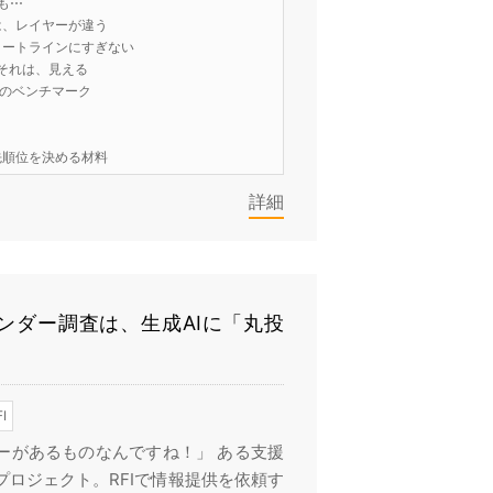
も⋯
は、レイヤーが違う
タートラインにすぎない
それは、見える
階のベンチマーク
先順位を決める材料
詳細
ンダー調査は、生成AIに「丸投
I
ーがあるものなんですね！」 ある支援
ロジェクト。RFIで情報提供を依頼す