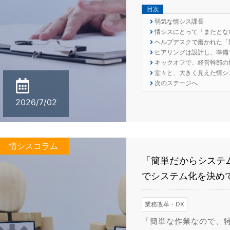
目次
弱気な情シス課長
情シスにとって「またとな
ヘルプデスクで磨かれた「
ヒアリングは設計し、準備
キックオフで、経営幹部の
堂々と、大きく見えた情シ
次のステージへ
2026/7/02
情シスコラム
「簡単だからシステム
でシステム化を決め
業務改革・DX
「簡単な作業なので、