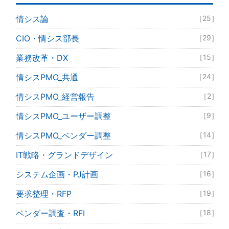
情シス論
［25］
CIO・情シス部長
［29］
業務改革・DX
［15］
情シスPMO_共通
［24］
情シスPMO_経営報告
［2］
情シスPMO_ユーザー調整
［9］
情シスPMO_ベンダー調整
［14］
IT戦略・グランドデザイン
［17］
システム企画・PJ計画
［16］
要求整理・RFP
［19］
ベンダー調査・RFI
［18］