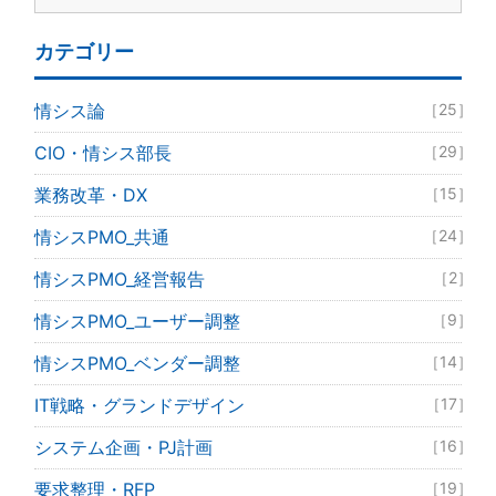
カテゴリー
情シス論
［25］
CIO・情シス部長
［29］
業務改革・DX
［15］
情シスPMO_共通
［24］
情シスPMO_経営報告
［2］
情シスPMO_ユーザー調整
［9］
情シスPMO_ベンダー調整
［14］
IT戦略・グランドデザイン
［17］
システム企画・PJ計画
［16］
要求整理・RFP
［19］