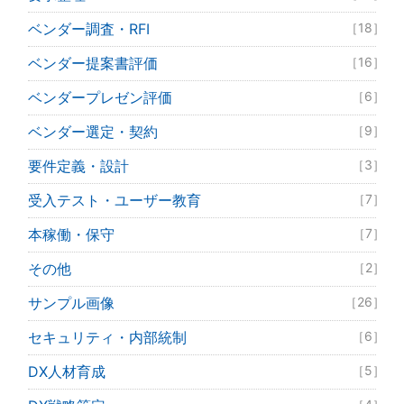
ベンダー調査・RFI
［18］
ベンダー提案書評価
［16］
ベンダープレゼン評価
［6］
ベンダー選定・契約
［9］
要件定義・設計
［3］
受入テスト・ユーザー教育
［7］
本稼働・保守
［7］
その他
［2］
サンプル画像
［26］
セキュリティ・内部統制
［6］
DX人材育成
［5］