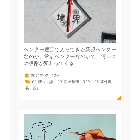
ベンダー選定で入ってきた新規ベンダー
なのか、常駐ベンダーなのかで、情シス
の役割が変わってくる
2021年02月12日
01_情シス論
・
13_要求整理・RFP
・
15_要件定
義・設計