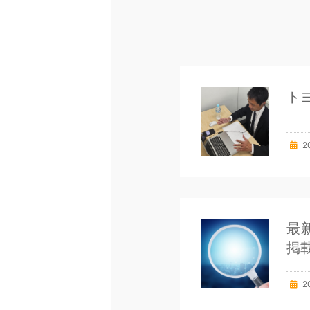
ト
2
最
掲
2