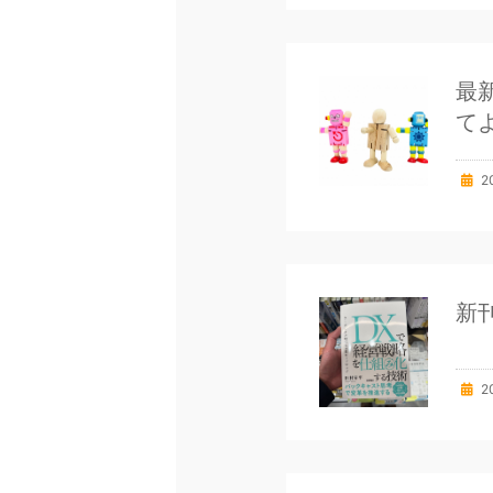
最
て
2
新
2