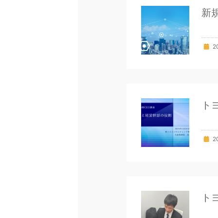
新
2
ト
2
ト