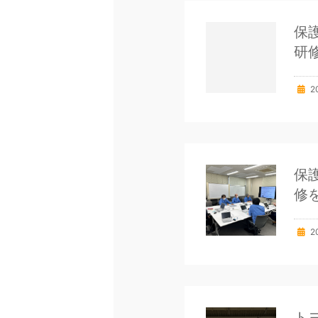
保
研
2
保
修
2
ト