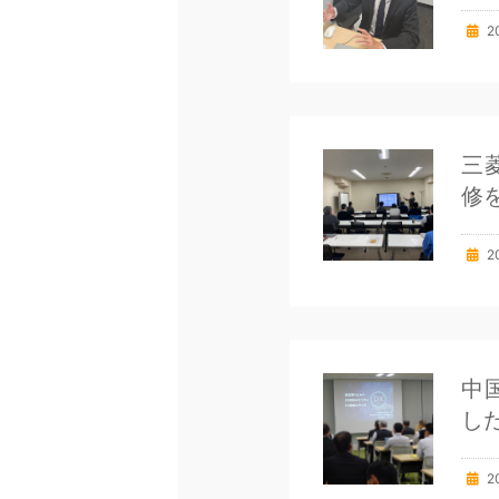
2
三
修
2
中
し
2