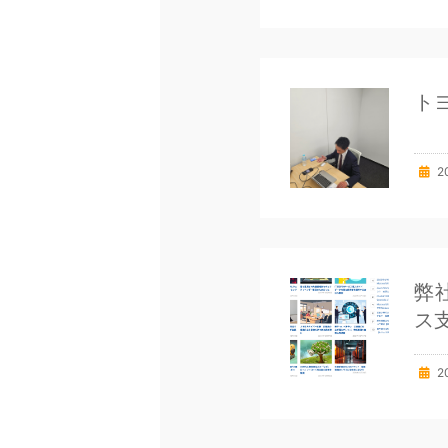
ト
2
弊
ス
2