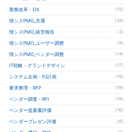
業務改革・DX
［15］
情シスPMO_共通
［24］
情シスPMO_経営報告
［2］
情シスPMO_ユーザー調整
［9］
情シスPMO_ベンダー調整
［14］
IT戦略・グランドデザイン
［17］
システム企画・PJ計画
［16］
要求整理・RFP
［19］
ベンダー調査・RFI
［18］
ベンダー提案書評価
［16］
ベンダープレゼン評価
［6］