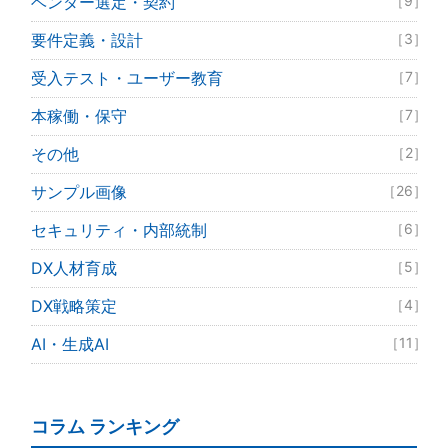
ベンダー選定・契約
［9］
要件定義・設計
［3］
受入テスト・ユーザー教育
［7］
本稼働・保守
［7］
その他
［2］
サンプル画像
［26］
セキュリティ・内部統制
［6］
DX人材育成
［5］
DX戦略策定
［4］
AI・生成AI
［11］
コラム ランキング