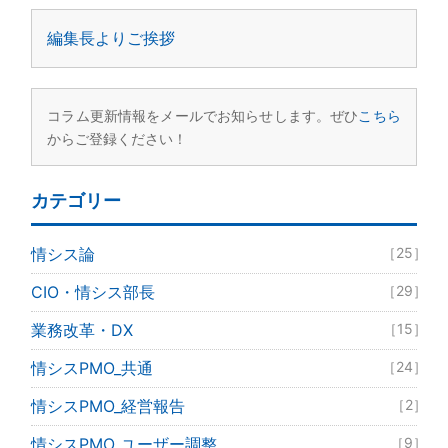
編集長よりご挨拶
コラム更新情報をメールでお知らせします。ぜひ
こちら
からご登録ください！
カテゴリー
情シス論
［25］
CIO・情シス部長
［29］
業務改革・DX
［15］
情シスPMO_共通
［24］
情シスPMO_経営報告
［2］
情シスPMO_ユーザー調整
［9］