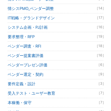
情シスPMO_ベンダー調整
［14］
IT戦略・グランドデザイン
［17］
システム企画・PJ計画
［16］
要求整理・RFP
［19］
ベンダー調査・RFI
［18］
ベンダー提案書評価
［16］
ベンダープレゼン評価
［6］
ベンダー選定・契約
［9］
要件定義・設計
［3］
受入テスト・ユーザー教育
［7］
本稼働・保守
［7］