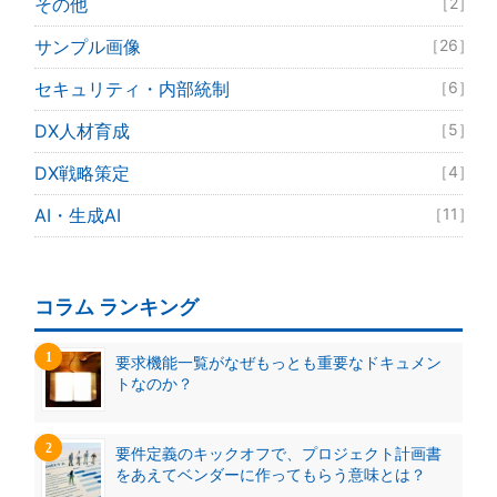
その他
［2］
サンプル画像
［26］
セキュリティ・内部統制
［6］
DX人材育成
［5］
DX戦略策定
［4］
AI・生成AI
［11］
コラム ランキング
要求機能一覧がなぜもっとも重要なドキュメン
トなのか？
要件定義のキックオフで、プロジェクト計画書
をあえてベンダーに作ってもらう意味とは？