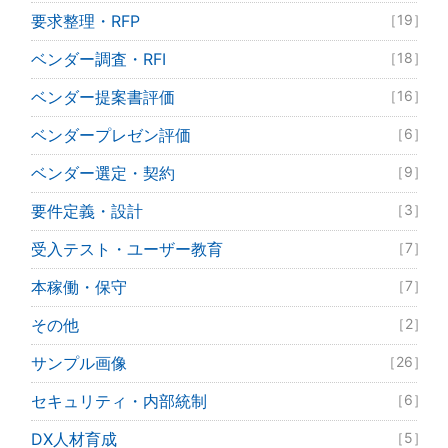
要求整理・RFP
［19］
ベンダー調査・RFI
［18］
ベンダー提案書評価
［16］
ベンダープレゼン評価
［6］
ベンダー選定・契約
［9］
要件定義・設計
［3］
受入テスト・ユーザー教育
［7］
本稼働・保守
［7］
その他
［2］
サンプル画像
［26］
セキュリティ・内部統制
［6］
DX人材育成
［5］