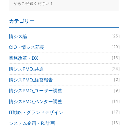
からご登録ください！
カテゴリー
情シス論
［25］
CIO・情シス部長
［29］
業務改革・DX
［15］
情シスPMO_共通
［24］
情シスPMO_経営報告
［2］
情シスPMO_ユーザー調整
［9］
情シスPMO_ベンダー調整
［14］
IT戦略・グランドデザイン
［17］
システム企画・PJ計画
［16］