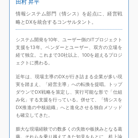
田村 昇平
情報システム部門（情シス）を起点に、経営戦
略とDXを統合するコンサルタント。
システム開発を10年、ユーザー側のITプロジェクト
支援を13年。ベンダーとユーザー、双方の立場を
経て独立。これまで30社以上、100を超えるプロジ
ェクトに携わる。
近年は、現場主導のDXが行き詰まる企業が多い現
実を踏まえ、「経営主導」への転換を提唱。トップ
ダウンでDX戦略を策定し、実行可能な形で「仕組
み化」する支援を行っている。併せて、「情シスを
DX推進の中核組織」へと進化させる独自メソッド
も確立してきた。
膨大な現場経験での数多くの失敗や板挟みとなる葛
藤。それらを乗り越えてきた知見をもとに、机上論