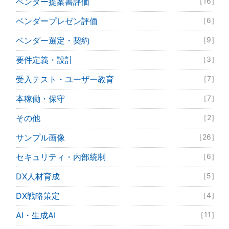
ベンダー提案書評価
［16］
ベンダープレゼン評価
［6］
ベンダー選定・契約
［9］
要件定義・設計
［3］
受入テスト・ユーザー教育
［7］
本稼働・保守
［7］
その他
［2］
サンプル画像
［26］
セキュリティ・内部統制
［6］
DX人材育成
［5］
DX戦略策定
［4］
AI・生成AI
［11］