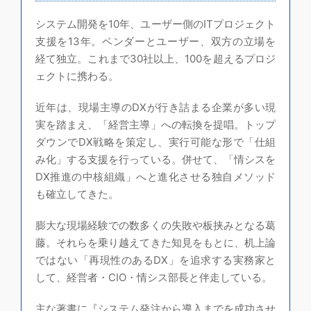
システム開発を10年、ユーザー側のITプロジェクト
支援を13年。ベンダーとユーザー、双方の立場を
経て独立。これまで30社以上、100を超えるプロジ
ェクトに携わる。
近年は、現場主導のDXが行き詰まる企業が多い現
実を踏まえ、「経営主導」への転換を提唱。トップ
ダウンでDX戦略を策定し、実行可能な形で「仕組
み化」する支援を行っている。併せて、「情シスを
DX推進の中核組織」へと進化させる独自メソッド
も確立してきた。
膨大な現場経験での数多くの失敗や板挟みとなる葛
藤。それらを乗り越えてきた知見をもとに、机上論
ではない「再現性のあるDX」を追求する実務家と
して、経営者・CIO・情シス部長と伴走している。
主な著書に『システム発注から導入までを成功させ