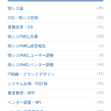
情シス論
［25］
CIO・情シス部長
［29］
業務改革・DX
［15］
情シスPMO_共通
［24］
情シスPMO_経営報告
［2］
情シスPMO_ユーザー調整
［9］
情シスPMO_ベンダー調整
［14］
IT戦略・グランドデザイン
［17］
システム企画・PJ計画
［16］
要求整理・RFP
［19］
ベンダー調査・RFI
［18］