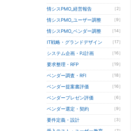
情シスPMO_経営報告
［2］
情シスPMO_ユーザー調整
［9］
情シスPMO_ベンダー調整
［14］
IT戦略・グランドデザイン
［17］
システム企画・PJ計画
［16］
要求整理・RFP
［19］
ベンダー調査・RFI
［18］
ベンダー提案書評価
［16］
ベンダープレゼン評価
［6］
ベンダー選定・契約
［9］
要件定義・設計
［3］
［7］