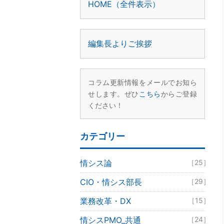
HOME（全件表示）
編集長よりご挨拶
コラム更新情報をメールでお知ら
せします。ぜひ
こちら
からご登録
ください！
カテゴリー
情シス論
［25］
CIO・情シス部長
［29］
業務改革・DX
［15］
情シスPMO_共通
［24］