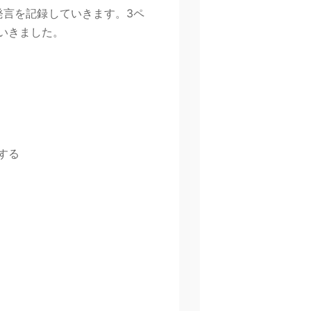
発言を記録していきます。3ペ
いきました。
する