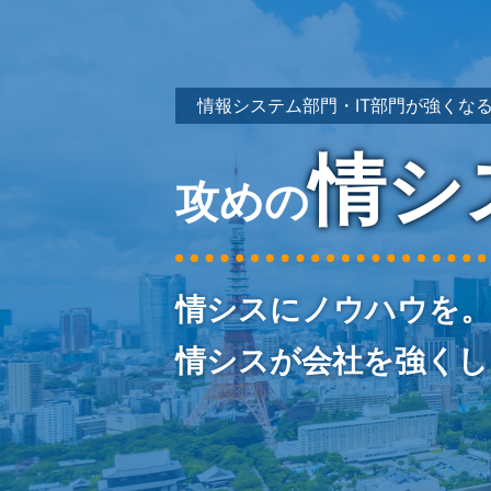
情報システム部門・IT部門が強くな
情シ
攻めの
情シスにノウハウを。
情シスが会社を強くし