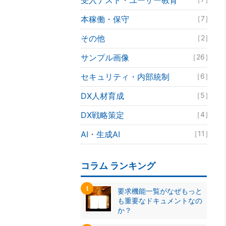
受入テスト・ユーザー教育
本稼働・保守
［7］
その他
［2］
サンプル画像
［26］
セキュリティ・内部統制
［6］
DX人材育成
［5］
DX戦略策定
［4］
AI・生成AI
［11］
コラム ランキング
要求機能一覧がなぜもっと
も重要なドキュメントなの
か？