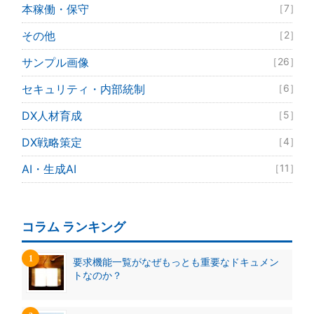
本稼働・保守
［7］
その他
［2］
サンプル画像
［26］
セキュリティ・内部統制
［6］
DX人材育成
［5］
DX戦略策定
［4］
AI・生成AI
［11］
コラム ランキング
要求機能一覧がなぜもっとも重要なドキュメン
トなのか？