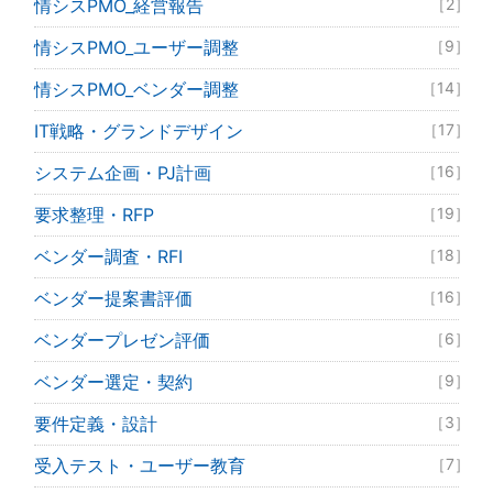
情シスPMO_経営報告
［2］
情シスPMO_ユーザー調整
［9］
情シスPMO_ベンダー調整
［14］
IT戦略・グランドデザイン
［17］
システム企画・PJ計画
［16］
要求整理・RFP
［19］
ベンダー調査・RFI
［18］
ベンダー提案書評価
［16］
ベンダープレゼン評価
［6］
ベンダー選定・契約
［9］
要件定義・設計
［3］
受入テスト・ユーザー教育
［7］