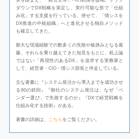
ダウンでDX戦略を策定し、実行可能な形で「仕組
み化」する支援を行っている。併せて、「情シスを
DX推進の中核組織」へと進化させる独自メソッド
も確立してきた。
膨大な現場経験での数多くの失敗や板挟みとなる葛
藤。それらを乗り越えてきた知見をもとに、机上論
ではない「再現性のあるDX」を追求する実務家と
して、経営者・CIO・情シス部長と伴走している。
主な著書に『システム発注から導入までを成功させ
る90の鉄則』『御社のシステム発注は、なぜ「ベ
ンダー選び」で失敗するのか』『DXで経営戦略を
仕組み化する技術』がある。
著書の詳細は、
こちら
をご覧ください。