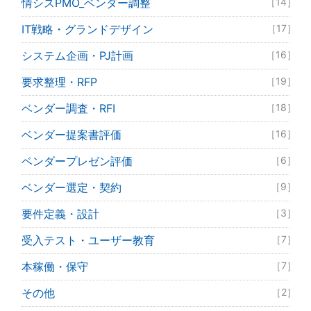
情シスPMO_ベンダー調整
［14］
IT戦略・グランドデザイン
［17］
システム企画・PJ計画
［16］
要求整理・RFP
［19］
ベンダー調査・RFI
［18］
ベンダー提案書評価
［16］
ベンダープレゼン評価
［6］
ベンダー選定・契約
［9］
要件定義・設計
［3］
受入テスト・ユーザー教育
［7］
本稼働・保守
［7］
その他
［2］