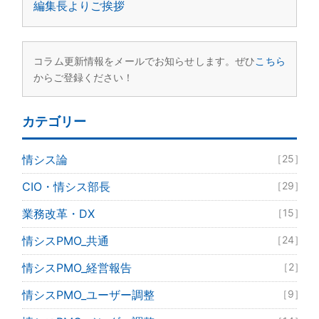
編集長よりご挨拶
コラム更新情報をメールでお知らせします。ぜひ
こちら
からご登録ください！
カテゴリー
情シス論
［25］
CIO・情シス部長
［29］
業務改革・DX
［15］
情シスPMO_共通
［24］
情シスPMO_経営報告
［2］
情シスPMO_ユーザー調整
［9］